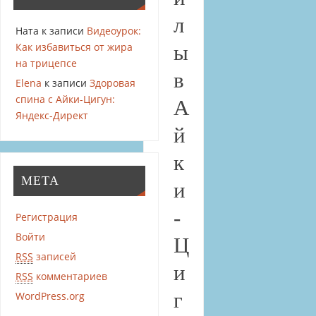
л
Ната
к записи
Видеоурок:
Как избавиться от жира
ы
на трицепсе
в
Elena
к записи
Здоровая
спина с Айки-Цигун:
А
Яндекс-Директ
й
к
МЕТА
и
-
Регистрация
Войти
Ц
RSS
записей
и
RSS
комментариев
г
WordPress.org