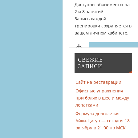
Доступны абонементы на
а
2 и 8 занятий.
Запись каждой
я
тренировки сохраняется в
вашем личном кабинете.
–
ф
и
СВЕЖИЕ
ЗАПИСИ
з
и
Сайт на реставрации
Офисные упражнения
о
при болях в шее и между
лопатками
л
Формула долголетия
о
Айки-Цигун — сегодня 18
октября в 21.00 по МСК
г