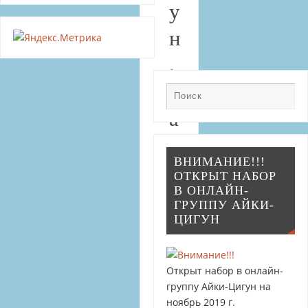
у
н
.
Ч
а
с
ВНИМАНИЕ!!!
т
ОТКРЫТ НАБОР
В ОНЛАЙН-
ь
ГРУППУ АЙКИ-
ЦИГУН
п
е
Открыт набор в онлайн-
р
группу Айки-Цигун на
в
ноябрь 2019 г.