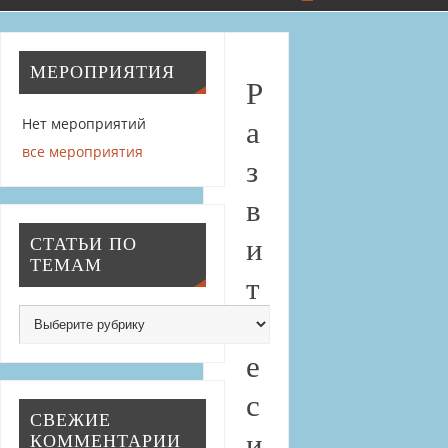
МЕРОПРИЯТИЯ
Р
Нет мероприятий
а
все мероприятия
з
в
и
СТАТЬИ ПО
ТЕМАМ
т
и
е
с
СВЕЖИЕ
и
КОММЕНТАРИИ