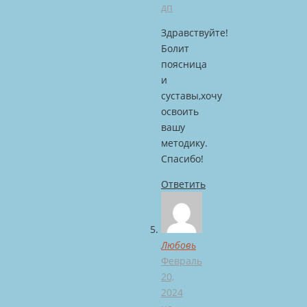
дп
Здравствуйте!
Болит
поясница
и
суставы,хочу
освоить
вашу
методику.
Спасибо!
Ответить
Любовь
Февраль
20,
2024