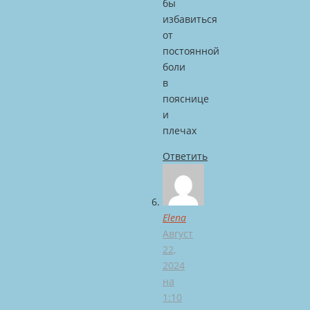
бы
избавиться
от
постоянной
боли
в
пояснице
и
плечах
Ответить
Elena
Август
22,
2024
на
1:10