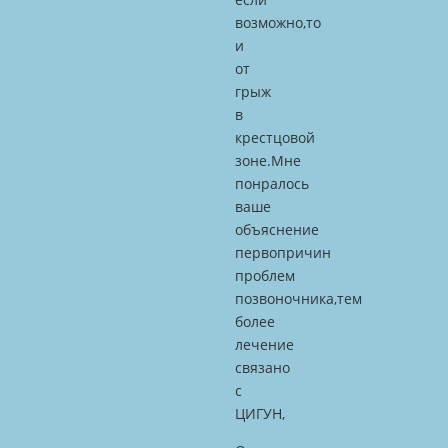
возможно,то
и
от
грыж
в
крестцовой
зоне.Мне
понралось
ваше
объяснение
первопричин
проблем
позвоночника,тем
более
лечение
связано
с
ЦИГУН,