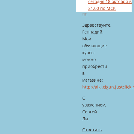
на
сегодня 18 октября в
6:50
21.00 по МСК
пп
Здравствуйте,
Геннадий.
Мои
обучающие
курсы
можно
приобрести
в
магазине:
http://aiki.cigun.justclick
С
уважением,
Сергей
Ли
Ответить