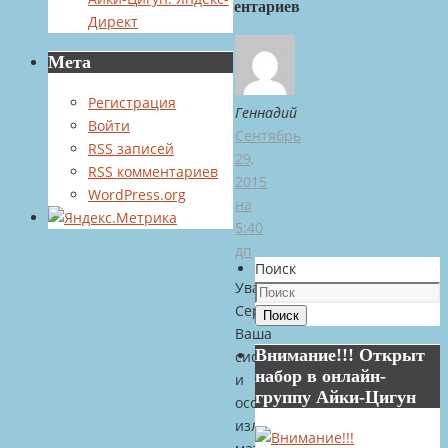
комментариев
Директ
Мета
Регистрация
Геннадий
Войти
Сентябрь
RSS
записей
29,
RSS
комментариев
2015
WordPress.org
на
5:40
дп
Поиск
Уважаемый
Сергей!
Поиск
Ваша
Внимание!!! Открыт
система
набор в онлайн-
и
группу Айки-Цигун
особенно
изложение