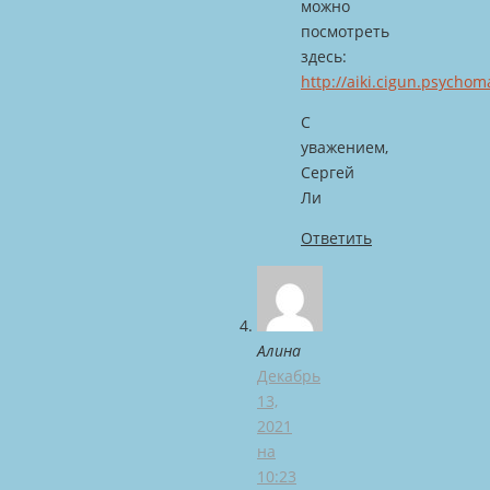
можно
посмотреть
здесь:
http://aiki.cigun.psychom
С
уважением,
Сергей
Ли
Ответить
Алина
Декабрь
13,
2021
на
10:23