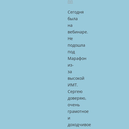
пп
Сегодня
была
на
вебинаре.
Не
подошла
под
Марафон
из-
за
высокой
ИМТ.
Сергею
доверяю,
очень
грамотное
и
доходчивое