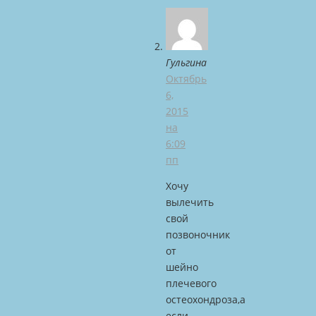
Гульгина
Октябрь
6,
2015
на
6:09
пп
Хочу
вылечить
свой
позвоночник
от
шейно
плечевого
остеохондроза,а
если