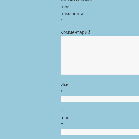
поля
помечены
*
Комментарий
Имя
*
E-
mail
*