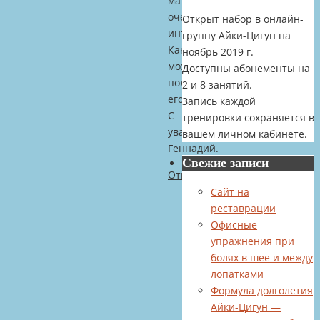
материала
очень
Открыт набор в онлайн-
интересно!!
группу Айки-Цигун на
Как
ноябрь 2019 г.
можно
Доступны абонементы на
получить
2 и 8 занятий.
его?
Запись каждой
С
тренировки сохраняется в
уважением
вашем личном кабинете.
Геннадий.
Свежие записи
Ответить
Сайт на
реставрации
Офисные
Сергей
упражнения при
Ли
болях в шее и между
Ноябрь
лопатками
4,
Формула долголетия
2015
Айки-Цигун —