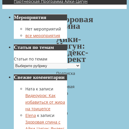
Партнерская Программа Айки-Цигун
Мероприятия
Здоровая
спина
Нет мероприятий
с
все мероприятия
Айки-
Цигун:
Статьи по темам
Яндекс-
Директ
Статьи по темам
Подписка
Свежие комментарии
на
здоровая
Ната
к записи
спина
Видеоурок: Как
с
избавиться от жира
Айки-
на трицепсе
Цигун
Elena
к записи
Здоровая спина с
8
Айки-Цигун: Яндекс-