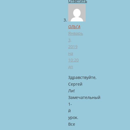
Ответить
ОЛЬГА
Январь
3,
2019
на
10:20
дп
Здравствуйте,
Сергей
Ли!
Замечательный
1-
й
урок.
Все