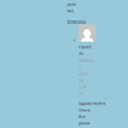
урок
№2.
Ответить
Сергей
Ли
Январь
5,
2019
на
3:03
дп
Здравствуйте,
Ольга.
Все
уроки