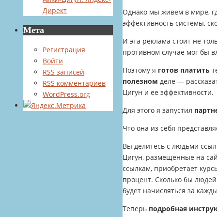
Директ
Однако мы живем в мире, г
эффективность системы, ск
Мета
И эта реклама стоит не тол
Регистрация
противном случае мог бы в
Войти
Поэтому я
готов платить
те
RSS
записей
полезном
деле — рассказа
RSS
комментариев
Цигун и ее эффективности.
WordPress.org
Для этого я запустил
партн
Что она из себя представляе
Вы делитесь с людьми ссы
Цигун, размещенные на сайт
ссылкам, приобретает курс
процент. Сколько бы людей
будет начисляться за кажд
Теперь
подробная инструк