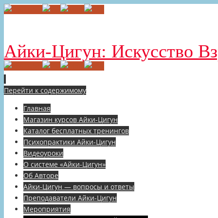
Айки-Цигун: Искусство В
Перейти к содержимому
Главная
Магазин курсов Айки-Цигун
Каталог бесплатных тренингов
Психопрактики Айки-Цигун
Видеоуроки
О системе «Айки-Цигун»
Об Авторе
Айки-Цигун — вопросы и ответы
Преподаватели Айки-Цигун
Мероприятия