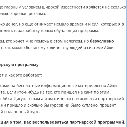
де главным условием широкой известности является не сколько
олько хорошая реклама.
ько денег, но еще отнимает немало времени и сил, которые я в
ложить в разработку новых обучающих программ.
м, кто хочет мне помочь в этом нелегком, но
безусловно
ть как можно большему количеству людей о системе Айки-
ерскую программу
.
т и как это работает:
лками на бесплатные информационные материалы по Айки-
е. Если кто-нибудь из тех, кто пришел на сайт по этим
ы Айки-Цигун, то вам автоматически начисляется партнерский
 ни пришло и сколько бы курсов ни было куплено, процент
ый оплаченный курс.
ция о том, как воспользоваться партнерской программой
.