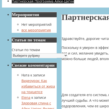
Партнерская Программа Айки-Цигун
Мероприятия
Партнерска
Нет мероприятий
все мероприятия
Здравствуйте, дорогие чит
Статьи по темам
Поскольку я уверен в эффек
Статьи по темам
лет и сил, желание увидеть
можно больше людей, вполн
Свежие комментарии
Ната
к записи
Видеоурок: Как
избавиться от жира
на трицепсе
Для создателя его система,
Elena
к записи
лучшей судьбы. А что може
Здоровая спина с
оздоровления, чем ее широ
Айки-Цигун: Яндекс-