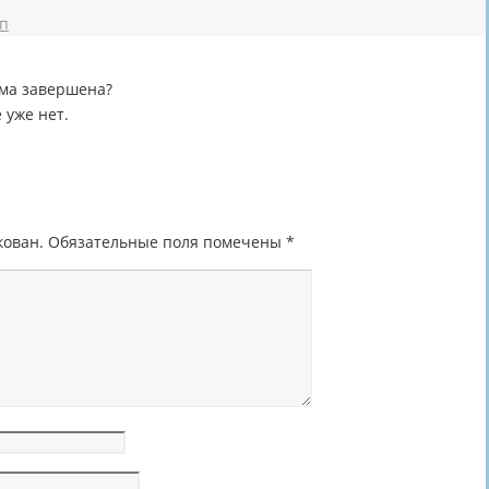
дп
ма завершена?
 уже нет.
кован.
Обязательные поля помечены
*