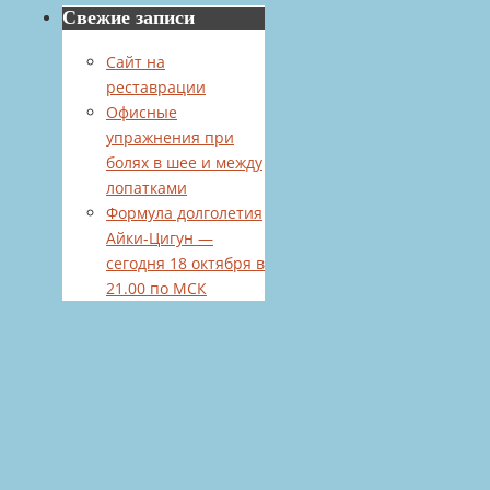
Свежие записи
Сайт на
реставрации
Офисные
упражнения при
болях в шее и между
лопатками
Формула долголетия
Айки-Цигун —
сегодня 18 октября в
21.00 по МСК