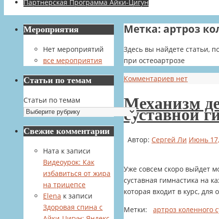
Партнерская Программа Айки-Цигун
Метка: артроз ко
Мероприятия
Здесь вы найдете статьи, 
Нет мероприятий
при остеоартрозе
все мероприятия
Комментариев нет
Статьи по темам
Механизм де
Статьи по темам
суставной г
Свежие комментарии
Автор:
Сергей Ли
Июнь 17,
Ната
к записи
Видеоурок: Как
Уже совсем скоро выйдет м
избавиться от жира
суставная гимнастика на к
на трицепсе
которая входит в курс, дл
Elena
к записи
Здоровая спина с
Метки:
артроз коленного 
Айки-Цигун: Яндекс-