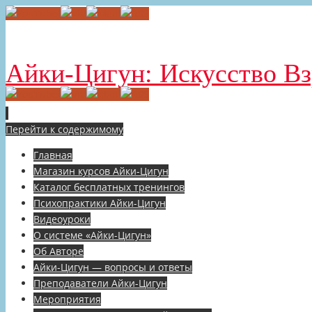
Айки-Цигун: Искусство В
Перейти к содержимому
Главная
Магазин курсов Айки-Цигун
Каталог бесплатных тренингов
Психопрактики Айки-Цигун
Видеоуроки
О системе «Айки-Цигун»
Об Авторе
Айки-Цигун — вопросы и ответы
Преподаватели Айки-Цигун
Мероприятия