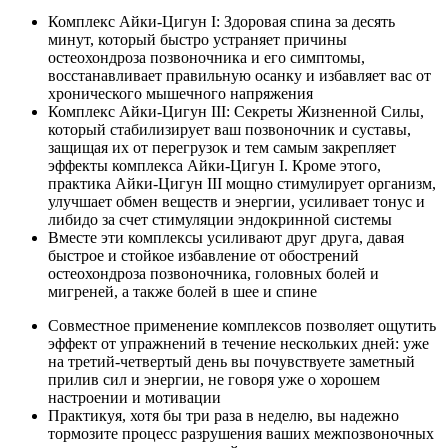
Комплекс Айки-Цигун I: Здоровая спина за десять
минут, который быстро устраняет причины
остеохондроза позвоночника и его симптомы,
восстанавливает правильную осанку и избавляет вас от
хронического мышечного напряжения
Комплекс Айки-Цигун III: Секреты Жизненной Силы,
который стабилизирует ваш позвоночник и суставы,
защищая их от перегрузок и тем самым закрепляет
эффекты комплекса Айки-Цигун I. Кроме этого,
практика Айки-Цигун III мощно стимулирует организм,
улучшает обмен веществ и энергии, усиливает тонус и
либидо за счет стимуляции эндокринной системы
Вместе эти комплексы усиливают друг друга, давая
быстрое и стойкое избавление от обострений
остеохондроза позвоночника, головных болей и
мигреней, а также болей в шее и спине
Совместное применение комплексов позволяет ощутить
эффект от упражнений в течение нескольких дней: уже
на третий-четвертый день вы почувствуете заметный
прилив сил и энергии, не говоря уже о хорошем
настроении и мотивации
Практикуя, хотя бы три раза в неделю, вы надежно
тормозите процесс разрушения ваших межпозвоночных